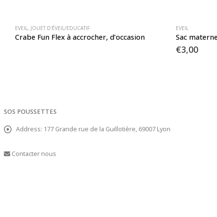
EVEIL
,
JOUET D'ÉVEIL/EDUCATIF
EVEIL
Crabe Fun Flex à accrocher, d’occasion
Sac materne
€
3,00
SOS POUSSETTES
Address:
177 Grande rue de la Guillotière, 69007 Lyon
Contacter nous